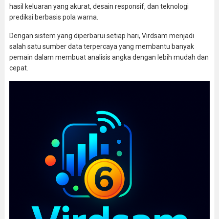
hasil keluaran yang akurat, desain responsif, dan teknologi
prediksi berbasis pola warna.
Dengan sistem yang diperbarui setiap hari, Virdsam menjadi
salah satu sumber data terpercaya yang membantu banyak
pemain dalam membuat analisis angka dengan lebih mudah dan
cepat.