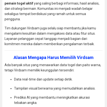
pemain togel aktif
yang saling berbagi informasi, hasil analisis,
dan strategi bermain. Komunitas ini menjadi wadah belajar
sekaligus tempat berdiskusi yang ramah untuk semua
pengguna.
Tim dukungan Virdsam juga selalu siap membantu jika kamu
mengalami kesulitan dalam mengakses data atau fitur situs.
Layanan pelanggan cepat tanggap menjadi bagian dari
komitmen mereka dalam memberikan pengalaman terbaik.
Alasan Mengapa Harus Memilih Virdsam
Ada banyak situs yang menawarkan data togel dan paito warna,
tetapi Virdsam memiliki keunggulan tersendiri:
Data real-time dan update setiap detik.
Tampilan visual berwarna yang memudahkan analisis.
Prediksi AI yang membantu meningkatkan akurasi
tebakan angka.