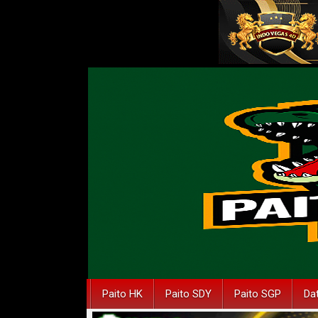
Paito HK
Paito SDY
Paito SGP
Da