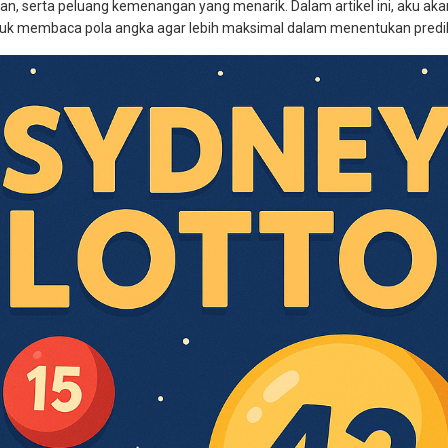
ran, serta peluang kemenangan yang menarik. Dalam artikel ini, aku a
untuk membaca pola angka agar lebih maksimal dalam menentukan predik