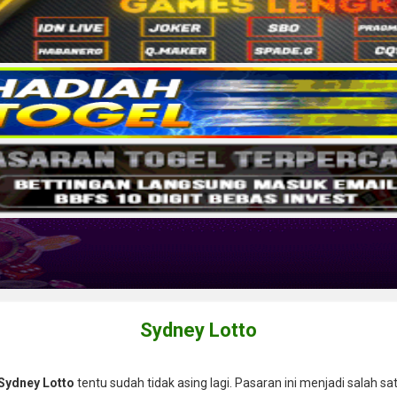
Sydney Lotto
Sydney Lotto
tentu sudah tidak asing lagi. Pasaran ini menjadi salah s