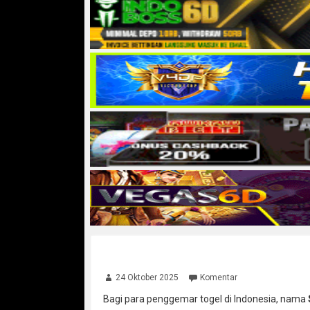
24 Oktober 2025
Komentar
Bagi para penggemar togel di Indonesia, nama