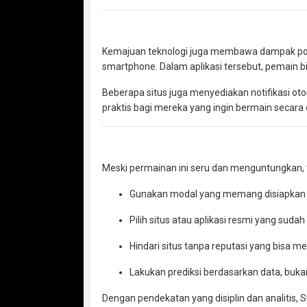
Kemajuan teknologi juga membawa dampak positi
smartphone. Dalam aplikasi tersebut, pemain bis
Beberapa situs juga menyediakan notifikasi otom
praktis bagi mereka yang ingin bermain secara
Meski permainan ini seru dan menguntungkan, 
Gunakan modal yang memang disiapkan 
Pilih situs atau aplikasi resmi yang suda
Hindari situs tanpa reputasi yang bisa me
Lakukan prediksi berdasarkan data, bukan
Dengan pendekatan yang disiplin dan analitis,