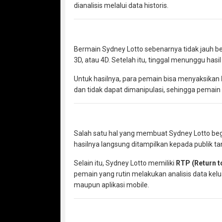
dianalisis melalui data historis.
Bermain Sydney Lotto sebenarnya tidak jauh ber
3D, atau 4D. Setelah itu, tinggal menunggu has
Untuk hasilnya, para pemain bisa menyaksikan
dan tidak dapat dimanipulasi, sehingga pemain
Salah satu hal yang membuat Sydney Lotto begi
hasilnya langsung ditampilkan kepada publik ta
Selain itu, Sydney Lotto memiliki
RTP (Return t
pemain yang rutin melakukan analisis data kel
maupun aplikasi mobile.